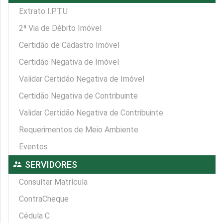
Extrato I.P.T.U
2ª Via de Débito Imóvel
Certidão de Cadastro Imóvel
Certidão Negativa de Imóvel
Validar Certidão Negativa de Imóvel
Certidão Negativa de Contribuinte
Validar Certidão Negativa de Contribuinte
Requerimentos de Meio Ambiente
Eventos
supervisor_account
SERVIDORES
Consultar Matrícula
ContraCheque
Cédula C