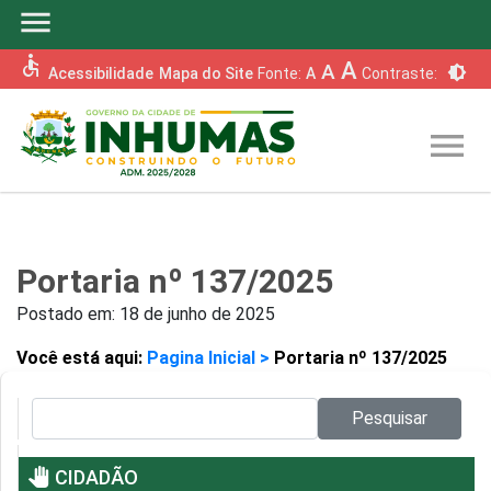
menu
accessible
A
A
brightness_6
Acessibilidade
Mapa do Site
Fonte:
A
Contraste:
menu
Portaria nº 137/2025
Postado em:
18 de junho de 2025
Você está aqui:
Pagina Inicial >
Portaria nº 137/2025
Pesquisar no site:
Pesquisar
pan_tool
CIDADÃO