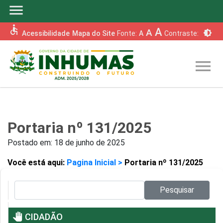
menu
accessible
A
A
brightness_6
Acessibilidade
Mapa do Site
Fonte:
A
Contraste:
menu
Portaria nº 131/2025
Postado em:
18 de junho de 2025
Você está aqui:
Pagina Inicial >
Portaria nº 131/2025
Pesquisar no site:
Pesquisar
pan_tool
CIDADÃO