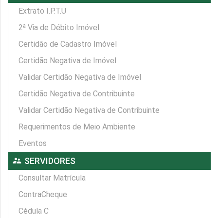
Extrato I.P.T.U
2ª Via de Débito Imóvel
Certidão de Cadastro Imóvel
Certidão Negativa de Imóvel
Validar Certidão Negativa de Imóvel
Certidão Negativa de Contribuinte
Validar Certidão Negativa de Contribuinte
Requerimentos de Meio Ambiente
Eventos
supervisor_account
SERVIDORES
Consultar Matrícula
ContraCheque
Cédula C