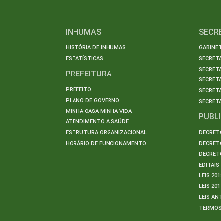
INHUMAS
SECR
HISTÓRIA DE INHUMAS
GABINET
ESTATÍSTICAS
SECRET
SECRETA
PREFEITURA
SECRETA
PREFEITO
SECRET
PLANO DE GOVERNO
SECRETA
MINHA CASA MINHA VIDA
PUBL
ATENDIMENTO A SAÚDE
ESTRUTURA ORGANIZACIONAL
DECRETO
HORÁRIO DE FUNCIONAMENTO
DECRETO
DECRETO
EDITAI
LEIS 201
LEIS 201
LEIS AN
TERMO