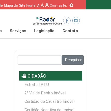
A
A
brightness_6
de
Mapa do Site
Fonte:
A
Contraste:
a
Serviços
Legislação
Contato
Pesquisar no site:
Pesquisar
pan_tool
CIDADÃO
Extrato I.P.T.U
2ª Via de Débito Imóvel
Certidão de Cadastro Imóvel
Certidão Negativa de Imóvel