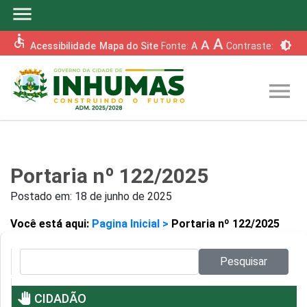
menu
accessible
A
A
brightness_6
Acessibilidade
Mapa do Site
Fonte:
A
Contraste:
menu
Portaria nº 122/2025
Postado em:
18 de junho de 2025
Você está aqui:
Pagina Inicial >
Portaria nº 122/2025
Pesquisar no site:
Pesquisar
pan_tool
CIDADÃO