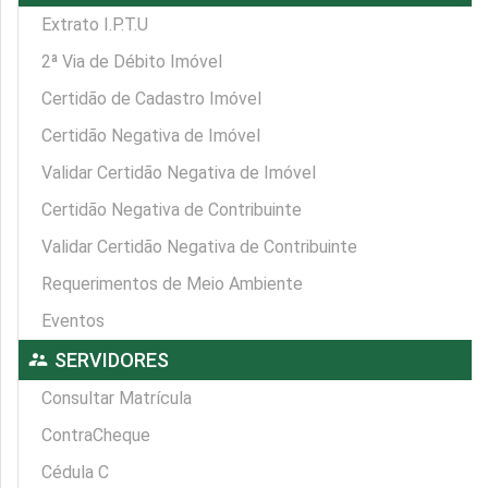
Extrato I.P.T.U
2ª Via de Débito Imóvel
Certidão de Cadastro Imóvel
Certidão Negativa de Imóvel
Validar Certidão Negativa de Imóvel
Certidão Negativa de Contribuinte
Validar Certidão Negativa de Contribuinte
Requerimentos de Meio Ambiente
Eventos
supervisor_account
SERVIDORES
Consultar Matrícula
ContraCheque
Cédula C