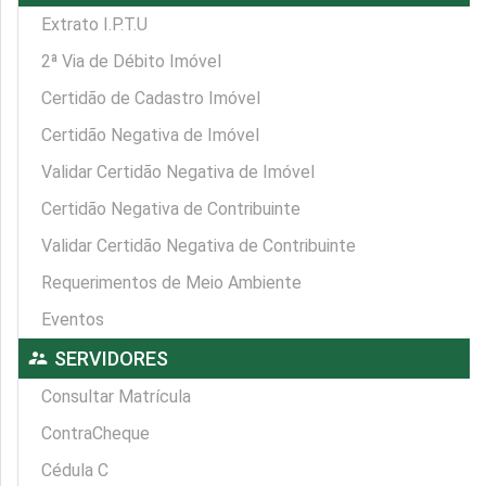
Extrato I.P.T.U
2ª Via de Débito Imóvel
Certidão de Cadastro Imóvel
Certidão Negativa de Imóvel
Validar Certidão Negativa de Imóvel
Certidão Negativa de Contribuinte
Validar Certidão Negativa de Contribuinte
Requerimentos de Meio Ambiente
Eventos
supervisor_account
SERVIDORES
Consultar Matrícula
ContraCheque
Cédula C