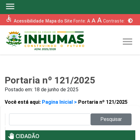
menu
accessible
A
A
brightness_6
Acessibilidade
Mapa do Site
Fonte:
A
Contraste:
menu
Portaria nº 121/2025
Postado em:
18 de junho de 2025
Você está aqui:
Pagina Inicial >
Portaria nº 121/2025
Pesquisar no site:
Pesquisar
pan_tool
CIDADÃO