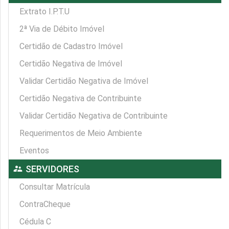
Extrato I.P.T.U
2ª Via de Débito Imóvel
Certidão de Cadastro Imóvel
Certidão Negativa de Imóvel
Validar Certidão Negativa de Imóvel
Certidão Negativa de Contribuinte
Validar Certidão Negativa de Contribuinte
Requerimentos de Meio Ambiente
Eventos
supervisor_account
SERVIDORES
Consultar Matrícula
ContraCheque
Cédula C