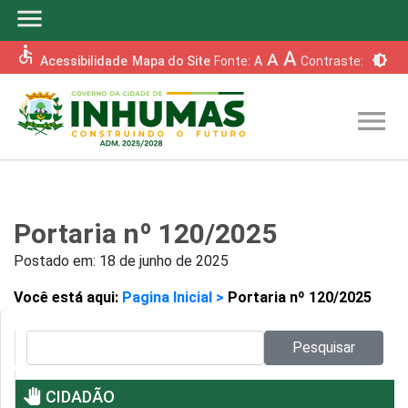
menu
accessible
A
A
brightness_6
Acessibilidade
Mapa do Site
Fonte:
A
Contraste:
menu
Portaria nº 120/2025
Postado em:
18 de junho de 2025
Você está aqui:
Pagina Inicial >
Portaria nº 120/2025
Pesquisar no site:
Pesquisar
pan_tool
CIDADÃO