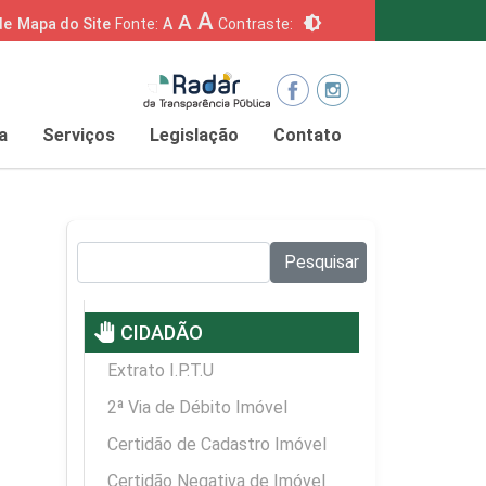
A
A
brightness_6
de
Mapa do Site
Fonte:
A
Contraste:
a
Serviços
Legislação
Contato
Pesquisar no site:
Pesquisar
pan_tool
CIDADÃO
Extrato I.P.T.U
2ª Via de Débito Imóvel
Certidão de Cadastro Imóvel
Certidão Negativa de Imóvel