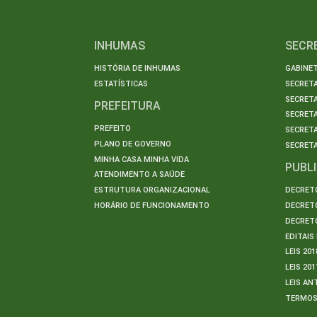
INHUMAS
SECR
HISTÓRIA DE INHUMAS
GABINET
ESTATÍSTICAS
SECRET
SECRETA
PREFEITURA
SECRETA
PREFEITO
SECRET
PLANO DE GOVERNO
SECRETA
MINHA CASA MINHA VIDA
PUBL
ATENDIMENTO A SAÚDE
ESTRUTURA ORGANIZACIONAL
DECRETO
HORÁRIO DE FUNCIONAMENTO
DECRETO
DECRETO
EDITAI
LEIS 201
LEIS 201
LEIS AN
TERMO