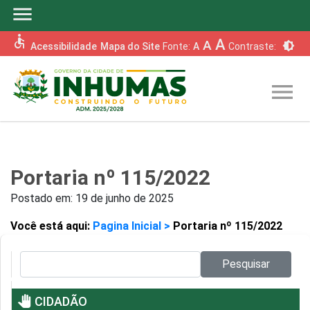
menu
accessible
A
A
brightness_6
Acessibilidade
Mapa do Site
Fonte:
A
Contraste:
menu
Portaria nº 115/2022
Postado em:
19 de junho de 2025
Você está aqui:
Pagina Inicial >
Portaria nº 115/2022
Pesquisar no site:
Pesquisar
pan_tool
CIDADÃO