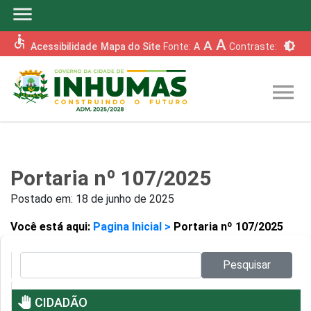
menu
accessible
A
A
brightness_6
Acessibilidade
Mapa do Site
Fonte:
A
Contraste:
menu
Portaria nº 107/2025
Postado em:
18 de junho de 2025
Você está aqui:
Pagina Inicial >
Portaria nº 107/2025
Pesquisar no site:
Pesquisar
pan_tool
CIDADÃO