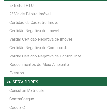
Extrato I.P.T.U
2ª Via de Débito Imóvel
Certidão de Cadastro Imóvel
Certidão Negativa de Imóvel
Validar Certidão Negativa de Imóvel
Certidão Negativa de Contribuinte
Validar Certidão Negativa de Contribuinte
Requerimentos de Meio Ambiente
Eventos
supervisor_account
SERVIDORES
Consultar Matrícula
ContraCheque
Cédula C