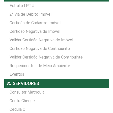
Extrato I.P.T.U
2ª Via de Débito Imóvel
Certidão de Cadastro Imóvel
Certidão Negativa de Imóvel
Validar Certidão Negativa de Imóvel
Certidão Negativa de Contribuinte
Validar Certidão Negativa de Contribuinte
Requerimentos de Meio Ambiente
Eventos
supervisor_account
SERVIDORES
Consultar Matrícula
ContraCheque
Cédula C