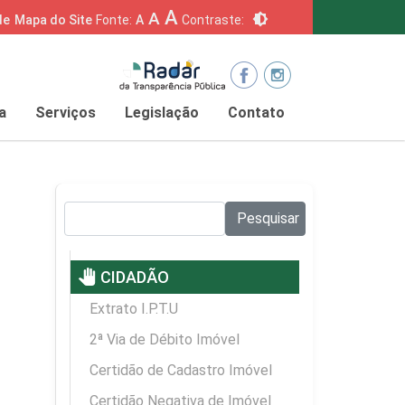
A
A
brightness_6
de
Mapa do Site
Fonte:
A
Contraste:
a
Serviços
Legislação
Contato
Pesquisar no site:
Pesquisar
pan_tool
CIDADÃO
Extrato I.P.T.U
2ª Via de Débito Imóvel
Certidão de Cadastro Imóvel
Certidão Negativa de Imóvel