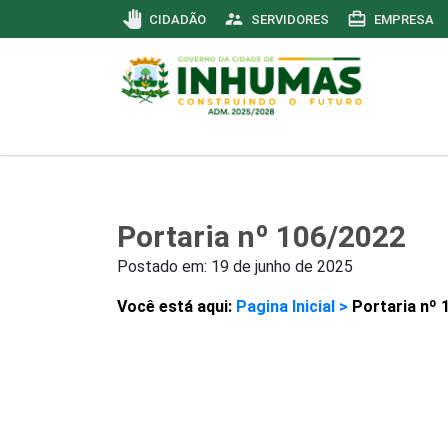
pan_tool
supervisor_account
card_travel
CIDADÃO
SERVIDORES
EMPRESA
Portaria nº 106/2022
Postado em:
19 de junho de 2025
Você está aqui:
Pagina Inicial >
Portaria nº 