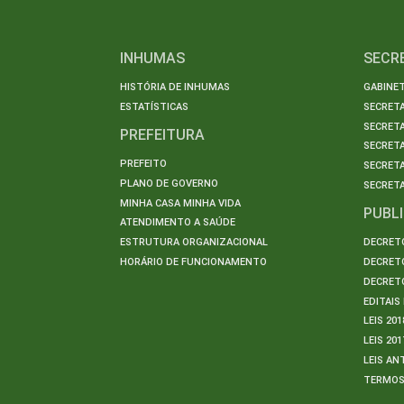
INHUMAS
SECR
HISTÓRIA DE INHUMAS
GABINET
ESTATÍSTICAS
SECRET
SECRETA
PREFEITURA
SECRETA
PREFEITO
SECRET
PLANO DE GOVERNO
SECRETA
MINHA CASA MINHA VIDA
PUBL
ATENDIMENTO A SAÚDE
ESTRUTURA ORGANIZACIONAL
DECRETO
HORÁRIO DE FUNCIONAMENTO
DECRETO
DECRETO
EDITAI
LEIS 201
LEIS 201
LEIS AN
TERMO