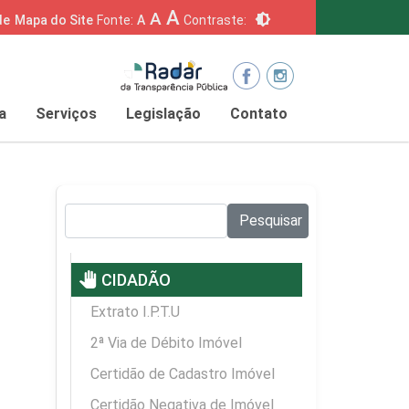
A
A
brightness_6
de
Mapa do Site
Fonte:
A
Contraste:
a
Serviços
Legislação
Contato
Pesquisar no site:
Pesquisar
pan_tool
CIDADÃO
Extrato I.P.T.U
2ª Via de Débito Imóvel
Certidão de Cadastro Imóvel
Certidão Negativa de Imóvel