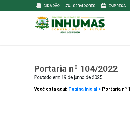
pan_tool
supervisor_account
card_travel
CIDADÃO
SERVIDORES
EMPRESA
Portaria nº 104/2022
Postado em:
19 de junho de 2025
Você está aqui:
Pagina Inicial >
Portaria nº 