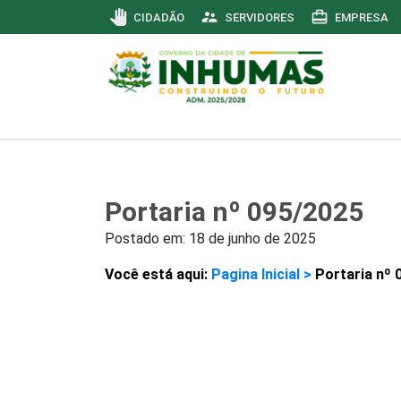
pan_tool
supervisor_account
card_travel
CIDADÃO
SERVIDORES
EMPRESA
Portaria nº 095/2025
Postado em:
18 de junho de 2025
Você está aqui:
Pagina Inicial >
Portaria nº 