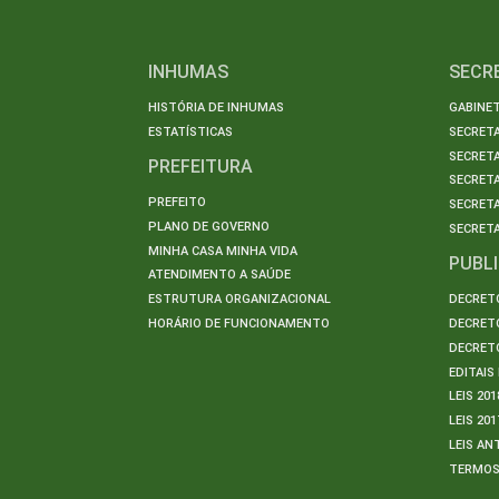
INHUMAS
SECR
HISTÓRIA DE INHUMAS
GABINET
ESTATÍSTICAS
SECRET
SECRETA
PREFEITURA
SECRETA
PREFEITO
SECRET
PLANO DE GOVERNO
SECRETA
MINHA CASA MINHA VIDA
PUBL
ATENDIMENTO A SAÚDE
ESTRUTURA ORGANIZACIONAL
DECRETO
HORÁRIO DE FUNCIONAMENTO
DECRETO
DECRETO
EDITAI
LEIS 201
LEIS 201
LEIS AN
TERMO