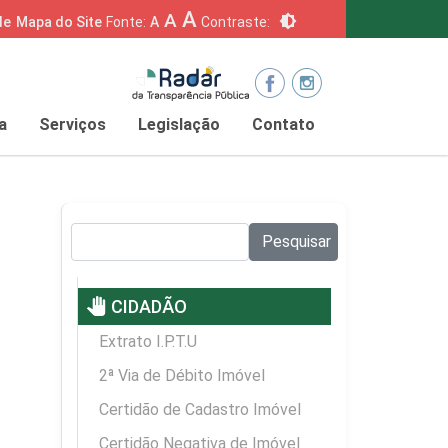
A
A
brightness_6
de
Mapa do Site
Fonte:
A
Contraste:
a
Serviços
Legislação
Contato
Pesquisar no site:
Pesquisar
pan_tool
CIDADÃO
Extrato I.P.T.U
2ª Via de Débito Imóvel
Certidão de Cadastro Imóvel
Certidão Negativa de Imóvel