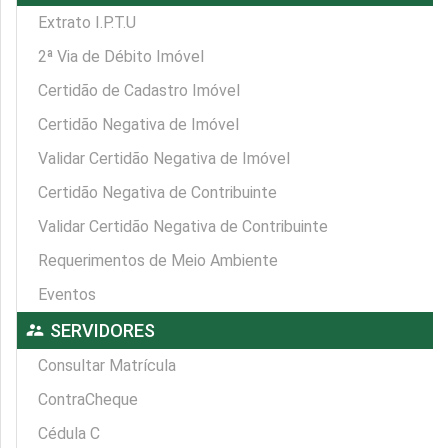
Extrato I.P.T.U
2ª Via de Débito Imóvel
Certidão de Cadastro Imóvel
Certidão Negativa de Imóvel
Validar Certidão Negativa de Imóvel
Certidão Negativa de Contribuinte
Validar Certidão Negativa de Contribuinte
Requerimentos de Meio Ambiente
Eventos
supervisor_account
SERVIDORES
Consultar Matrícula
ContraCheque
Cédula C