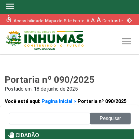
menu
accessible
A
A
brightness_6
Acessibilidade
Mapa do Site
Fonte:
A
Contraste:
menu
Portaria nº 090/2025
Postado em:
18 de junho de 2025
Você está aqui:
Pagina Inicial >
Portaria nº 090/2025
Pesquisar no site:
Pesquisar
pan_tool
CIDADÃO