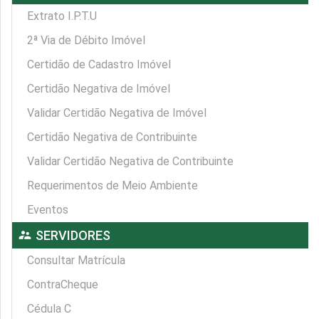
Extrato I.P.T.U
2ª Via de Débito Imóvel
Certidão de Cadastro Imóvel
Certidão Negativa de Imóvel
Validar Certidão Negativa de Imóvel
Certidão Negativa de Contribuinte
Validar Certidão Negativa de Contribuinte
Requerimentos de Meio Ambiente
Eventos
supervisor_account
SERVIDORES
Consultar Matrícula
ContraCheque
Cédula C