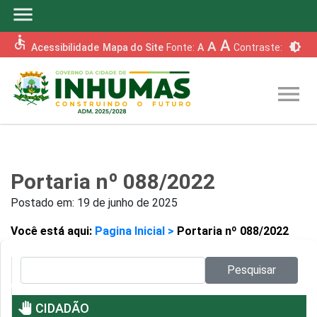
menu
accessible
A
A
brightness_6
Acessibilidade
Mapa do Site
Fonte:
A
Contraste:
menu
Portaria nº 088/2022
Postado em:
19 de junho de 2025
Você está aqui:
Pagina Inicial >
Portaria nº 088/2022
Pesquisar no site:
Pesquisar
pan_tool
CIDADÃO