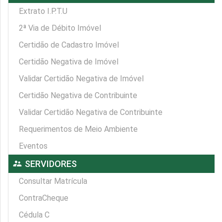
Extrato I.P.T.U
2ª Via de Débito Imóvel
Certidão de Cadastro Imóvel
Certidão Negativa de Imóvel
Validar Certidão Negativa de Imóvel
Certidão Negativa de Contribuinte
Validar Certidão Negativa de Contribuinte
Requerimentos de Meio Ambiente
Eventos
supervisor_account
SERVIDORES
Consultar Matrícula
ContraCheque
Cédula C