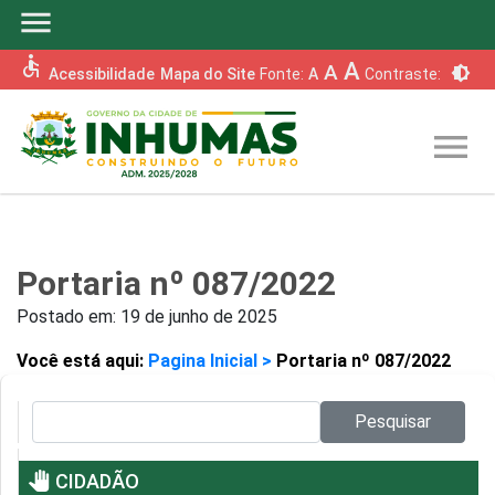
menu
accessible
A
A
brightness_6
Acessibilidade
Mapa do Site
Fonte:
A
Contraste:
menu
Portaria nº 087/2022
Postado em:
19 de junho de 2025
Você está aqui:
Pagina Inicial >
Portaria nº 087/2022
Pesquisar no site:
Pesquisar
pan_tool
CIDADÃO