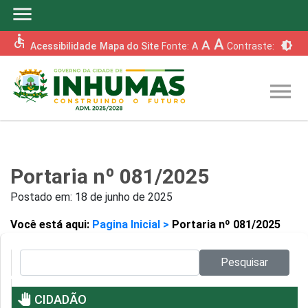
menu
accessible
A
A
brightness_6
Acessibilidade
Mapa do Site
Fonte:
A
Contraste:
menu
Portaria nº 081/2025
Postado em:
18 de junho de 2025
Você está aqui:
Pagina Inicial >
Portaria nº 081/2025
Pesquisar no site:
Pesquisar
pan_tool
CIDADÃO