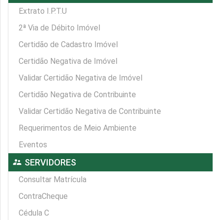
Extrato I.P.T.U
2ª Via de Débito Imóvel
Certidão de Cadastro Imóvel
Certidão Negativa de Imóvel
Validar Certidão Negativa de Imóvel
Certidão Negativa de Contribuinte
Validar Certidão Negativa de Contribuinte
Requerimentos de Meio Ambiente
Eventos
supervisor_account
SERVIDORES
Consultar Matrícula
ContraCheque
Cédula C