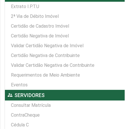
Extrato I.P.T.U
2ª Via de Débito Imóvel
Certidão de Cadastro Imóvel
Certidão Negativa de Imóvel
Validar Certidão Negativa de Imóvel
Certidão Negativa de Contribuinte
Validar Certidão Negativa de Contribuinte
Requerimentos de Meio Ambiente
Eventos
supervisor_account
SERVIDORES
Consultar Matrícula
ContraCheque
Cédula C