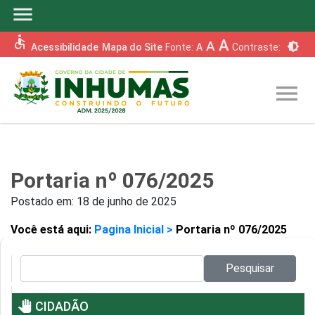
menu
accessible
A
A
brightness_6
Acessibilidade
Mapa do Site
Fonte:
A
Contraste:
menu
Portaria nº 076/2025
Postado em:
18 de junho de 2025
Você está aqui:
Pagina Inicial >
Portaria nº 076/2025
Pesquisar no site:
Pesquisar
pan_tool
CIDADÃO