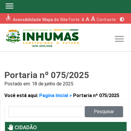
menu
accessible
A
A
brightness_6
Acessibilidade
Mapa do Site
Fonte:
A
Contraste:
menu
Portaria nº 075/2025
Postado em:
18 de junho de 2025
Você está aqui:
Pagina Inicial >
Portaria nº 075/2025
Pesquisar no site:
Pesquisar
pan_tool
CIDADÃO