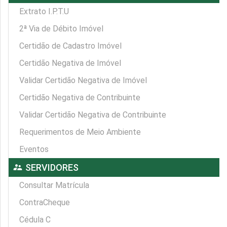
Extrato I.P.T.U
2ª Via de Débito Imóvel
Certidão de Cadastro Imóvel
Certidão Negativa de Imóvel
Validar Certidão Negativa de Imóvel
Certidão Negativa de Contribuinte
Validar Certidão Negativa de Contribuinte
Requerimentos de Meio Ambiente
Eventos
supervisor_account
SERVIDORES
Consultar Matrícula
ContraCheque
Cédula C