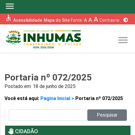
menu
accessible
A
A
brightness_6
Acessibilidade
Mapa do Site
Fonte:
A
Contraste:
menu
Portaria nº 072/2025
Postado em:
18 de junho de 2025
Você está aqui:
Pagina Inicial >
Portaria nº 072/2025
Pesquisar no site:
Pesquisar
pan_tool
CIDADÃO