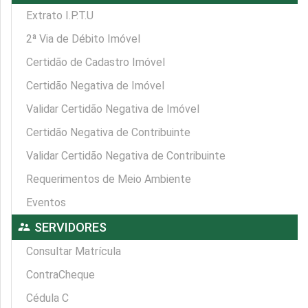
Extrato I.P.T.U
2ª Via de Débito Imóvel
Certidão de Cadastro Imóvel
Certidão Negativa de Imóvel
Validar Certidão Negativa de Imóvel
Certidão Negativa de Contribuinte
Validar Certidão Negativa de Contribuinte
Requerimentos de Meio Ambiente
Eventos
supervisor_account
SERVIDORES
Consultar Matrícula
ContraCheque
Cédula C