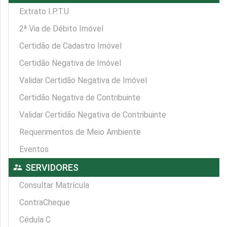
Extrato I.P.T.U
2ª Via de Débito Imóvel
Certidão de Cadastro Imóvel
Certidão Negativa de Imóvel
Validar Certidão Negativa de Imóvel
Certidão Negativa de Contribuinte
Validar Certidão Negativa de Contribuinte
Requerimentos de Meio Ambiente
Eventos
supervisor_account
SERVIDORES
Consultar Matrícula
ContraCheque
Cédula C