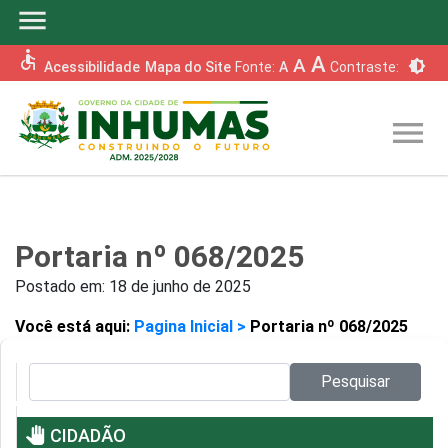
menu
accessible
A
A
brightness_6
Acessibilidade
Mapa do Site
Fonte:
A
Contraste:
menu
Portaria nº 068/2025
Postado em:
18 de junho de 2025
Você está aqui:
Pagina Inicial >
Portaria nº 068/2025
Pesquisar no site:
Pesquisar
pan_tool
CIDADÃO