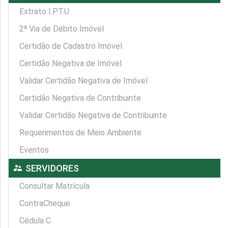
Extrato I.P.T.U
2ª Via de Débito Imóvel
Certidão de Cadastro Imóvel
Certidão Negativa de Imóvel
Validar Certidão Negativa de Imóvel
Certidão Negativa de Contribuinte
Validar Certidão Negativa de Contribuinte
Requerimentos de Meio Ambiente
Eventos
supervisor_account
SERVIDORES
Consultar Matrícula
ContraCheque
Cédula C