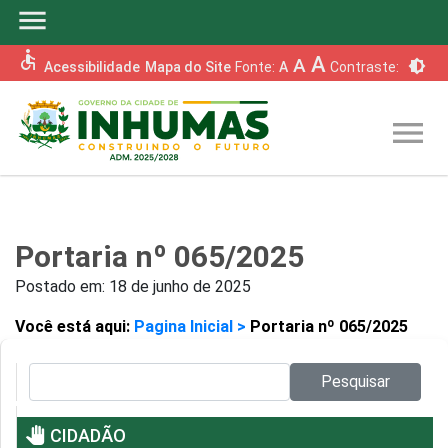
menu
accessible
A
A
brightness_6
Acessibilidade
Mapa do Site
Fonte:
A
Contraste:
menu
Portaria nº 065/2025
Postado em:
18 de junho de 2025
Você está aqui:
Pagina Inicial >
Portaria nº 065/2025
Pesquisar no site:
Pesquisar
pan_tool
CIDADÃO