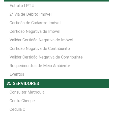
Extrato I.P.T.U
2ª Via de Débito Imóvel
Certidão de Cadastro Imóvel
Certidão Negativa de Imóvel
Validar Certidão Negativa de Imóvel
Certidão Negativa de Contribuinte
Validar Certidão Negativa de Contribuinte
Requerimentos de Meio Ambiente
Eventos
supervisor_account
SERVIDORES
Consultar Matrícula
ContraCheque
Cédula C