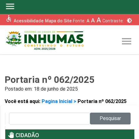
menu
accessible
A
A
brightness_6
Acessibilidade
Mapa do Site
Fonte:
A
Contraste:
menu
Portaria nº 062/2025
Postado em:
18 de junho de 2025
Você está aqui:
Pagina Inicial >
Portaria nº 062/2025
Pesquisar no site:
Pesquisar
pan_tool
CIDADÃO