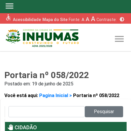
menu
accessible
A
A
brightness_6
Acessibilidade
Mapa do Site
Fonte:
A
Contraste:
menu
Portaria nº 058/2022
Postado em:
19 de junho de 2025
Você está aqui:
Pagina Inicial >
Portaria nº 058/2022
Pesquisar no site:
Pesquisar
pan_tool
CIDADÃO