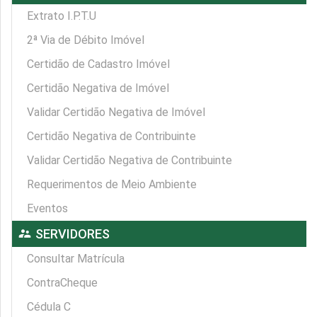
Extrato I.P.T.U
2ª Via de Débito Imóvel
Certidão de Cadastro Imóvel
Certidão Negativa de Imóvel
Validar Certidão Negativa de Imóvel
Certidão Negativa de Contribuinte
Validar Certidão Negativa de Contribuinte
Requerimentos de Meio Ambiente
Eventos
supervisor_account
SERVIDORES
Consultar Matrícula
ContraCheque
Cédula C