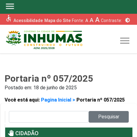
menu
accessible
A
A
brightness_6
Acessibilidade
Mapa do Site
Fonte:
A
Contraste:
menu
Portaria nº 057/2025
Postado em:
18 de junho de 2025
Você está aqui:
Pagina Inicial >
Portaria nº 057/2025
Pesquisar no site:
Pesquisar
pan_tool
CIDADÃO