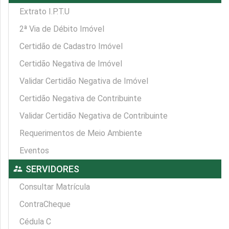
Extrato I.P.T.U
2ª Via de Débito Imóvel
Certidão de Cadastro Imóvel
Certidão Negativa de Imóvel
Validar Certidão Negativa de Imóvel
Certidão Negativa de Contribuinte
Validar Certidão Negativa de Contribuinte
Requerimentos de Meio Ambiente
Eventos
supervisor_account
SERVIDORES
Consultar Matrícula
ContraCheque
Cédula C