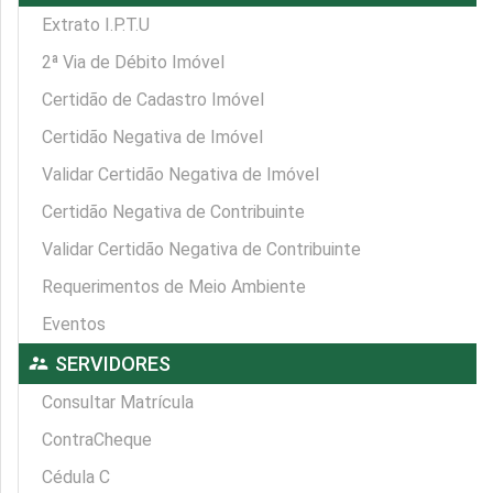
Extrato I.P.T.U
2ª Via de Débito Imóvel
Certidão de Cadastro Imóvel
Certidão Negativa de Imóvel
Validar Certidão Negativa de Imóvel
Certidão Negativa de Contribuinte
Validar Certidão Negativa de Contribuinte
Requerimentos de Meio Ambiente
Eventos
supervisor_account
SERVIDORES
Consultar Matrícula
ContraCheque
Cédula C