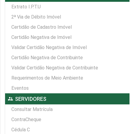
Extrato I.P.T.U
2ª Via de Débito Imóvel
Certidão de Cadastro Imóvel
Certidão Negativa de Imóvel
Validar Certidão Negativa de Imóvel
Certidão Negativa de Contribuinte
Validar Certidão Negativa de Contribuinte
Requerimentos de Meio Ambiente
Eventos
supervisor_account
SERVIDORES
Consultar Matrícula
ContraCheque
Cédula C