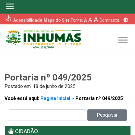
menu
accessible
A
A
brightness_6
Acessibilidade
Mapa do Site
Fonte:
A
Contraste:
menu
Portaria nº 049/2025
Postado em:
18 de junho de 2025
Você está aqui:
Pagina Inicial >
Portaria nº 049/2025
Pesquisar no site:
Pesquisar
pan_tool
CIDADÃO