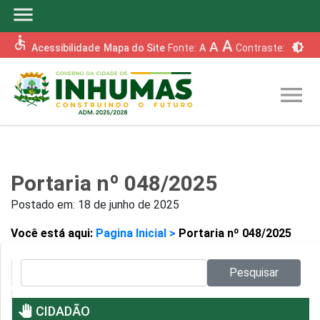
menu
accessible
A
A
brightness_6
Acessibilidade
Mapa do Site
Fonte:
A
Contraste:
menu
Portaria nº 048/2025
Postado em:
18 de junho de 2025
Você está aqui:
Pagina Inicial >
Portaria nº 048/2025
Pesquisar no site:
Pesquisar
pan_tool
CIDADÃO