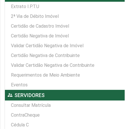
Extrato I.P.T.U
2ª Via de Débito Imóvel
Certidão de Cadastro Imóvel
Certidão Negativa de Imóvel
Validar Certidão Negativa de Imóvel
Certidão Negativa de Contribuinte
Validar Certidão Negativa de Contribuinte
Requerimentos de Meio Ambiente
Eventos
supervisor_account
SERVIDORES
Consultar Matrícula
ContraCheque
Cédula C