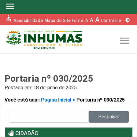
menu
accessible
A
A
brightness_6
Acessibilidade
Mapa do Site
Fonte:
A
Contraste:
menu
Portaria nº 030/2025
Postado em:
18 de junho de 2025
Você está aqui:
Pagina Inicial >
Portaria nº 030/2025
Pesquisar no site:
Pesquisar
pan_tool
CIDADÃO