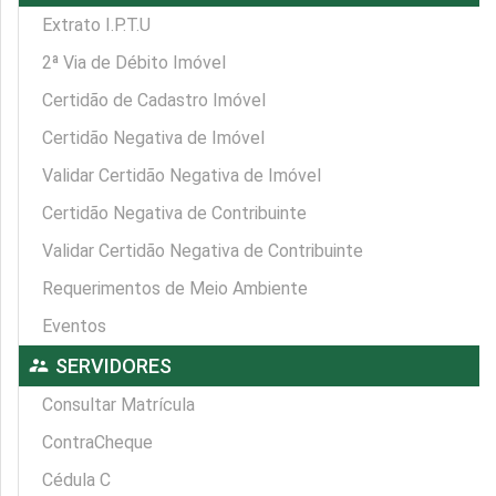
Extrato I.P.T.U
2ª Via de Débito Imóvel
Certidão de Cadastro Imóvel
Certidão Negativa de Imóvel
Validar Certidão Negativa de Imóvel
Certidão Negativa de Contribuinte
Validar Certidão Negativa de Contribuinte
Requerimentos de Meio Ambiente
Eventos
supervisor_account
SERVIDORES
Consultar Matrícula
ContraCheque
Cédula C