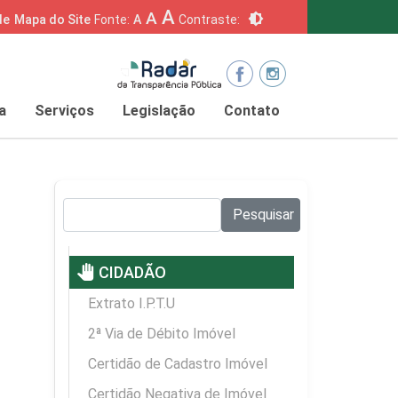
A
A
brightness_6
de
Mapa do Site
Fonte:
A
Contraste:
a
Serviços
Legislação
Contato
Pesquisar no site:
Pesquisar
pan_tool
CIDADÃO
Extrato I.P.T.U
2ª Via de Débito Imóvel
Certidão de Cadastro Imóvel
Certidão Negativa de Imóvel