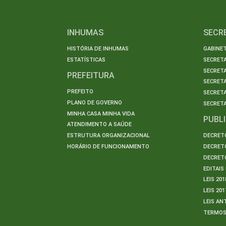
INHUMAS
SECR
HISTÓRIA DE INHUMAS
GABINET
ESTATÍSTICAS
SECRET
SECRETA
PREFEITURA
SECRETA
PREFEITO
SECRET
PLANO DE GOVERNO
SECRETA
MINHA CASA MINHA VIDA
PUBL
ATENDIMENTO A SAÚDE
ESTRUTURA ORGANIZACIONAL
DECRETO
HORÁRIO DE FUNCIONAMENTO
DECRETO
DECRETO
EDITAI
LEIS 201
LEIS 201
LEIS AN
TERMO