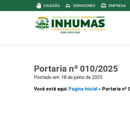
pan_tool
supervisor_account
card_travel
CIDADÃO
SERVIDORES
EMPRESA
Portaria nº 010/2025
Postado em:
18 de junho de 2025
Você está aqui:
Pagina Inicial >
Portaria nº 