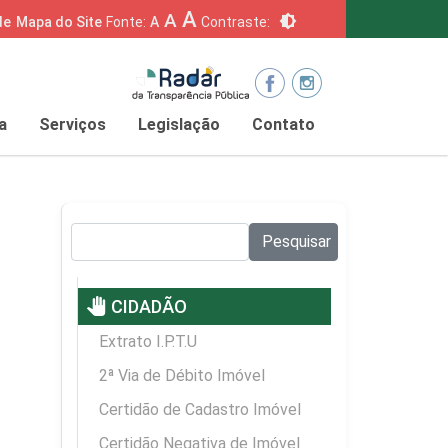
A
A
brightness_6
de
Mapa do Site
Fonte:
A
Contraste:
a
Serviços
Legislação
Contato
Pesquisar no site:
Pesquisar
pan_tool
CIDADÃO
Extrato I.P.T.U
2ª Via de Débito Imóvel
Certidão de Cadastro Imóvel
Certidão Negativa de Imóvel