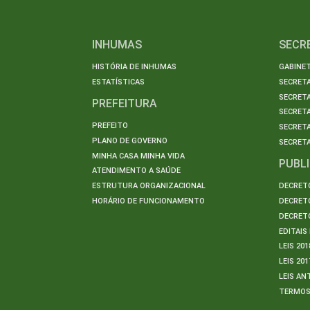
INHUMAS
SECR
HISTÓRIA DE INHUMAS
GABINET
ESTATÍSTICAS
SECRET
SECRETA
PREFEITURA
SECRETA
PREFEITO
SECRET
PLANO DE GOVERNO
SECRETA
MINHA CASA MINHA VIDA
PUBL
ATENDIMENTO A SAÚDE
ESTRUTURA ORGANIZACIONAL
DECRETO
HORÁRIO DE FUNCIONAMENTO
DECRETO
DECRETO
EDITAI
LEIS 201
LEIS 201
LEIS AN
TERMO