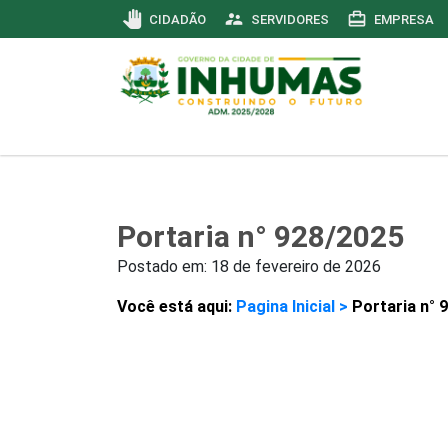
pan_tool
supervisor_account
card_travel
CIDADÃO
SERVIDORES
EMPRESA
Portaria n° 928/2025
Postado em:
18 de fevereiro de 2026
Você está aqui:
Pagina Inicial >
Portaria n° 