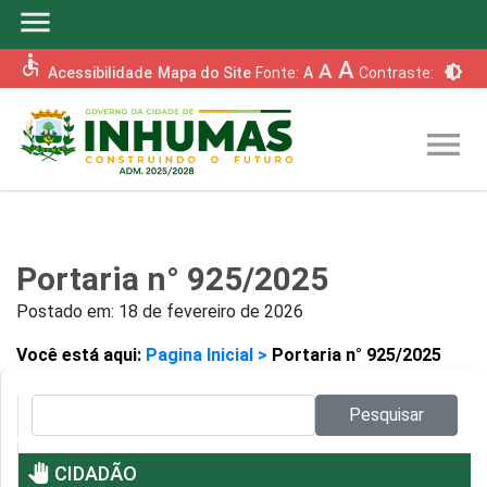
menu
accessible
A
A
brightness_6
Acessibilidade
Mapa do Site
Fonte:
A
Contraste:
menu
Portaria n° 925/2025
Postado em:
18 de fevereiro de 2026
Você está aqui:
Pagina Inicial >
Portaria n° 925/2025
Pesquisar no site:
Pesquisar
pan_tool
CIDADÃO