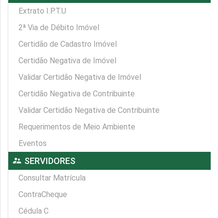
Extrato I.P.T.U
2ª Via de Débito Imóvel
Certidão de Cadastro Imóvel
Certidão Negativa de Imóvel
Validar Certidão Negativa de Imóvel
Certidão Negativa de Contribuinte
Validar Certidão Negativa de Contribuinte
Requerimentos de Meio Ambiente
Eventos
supervisor_account
SERVIDORES
Consultar Matrícula
ContraCheque
Cédula C