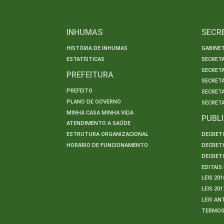
INHUMAS
SECR
HISTÓRIA DE INHUMAS
GABINET
ESTATÍSTICAS
SECRET
SECRETA
PREFEITURA
SECRETA
PREFEITO
SECRET
PLANO DE GOVERNO
SECRETA
MINHA CASA MINHA VIDA
PUBL
ATENDIMENTO A SAÚDE
ESTRUTURA ORGANIZACIONAL
DECRETO
HORÁRIO DE FUNCIONAMENTO
DECRETO
DECRETO
EDITAI
LEIS 201
LEIS 201
LEIS AN
TERMO