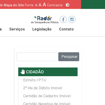
A
A
brightness_6
de
Mapa do Site
Fonte:
A
Contraste:
a
Serviços
Legislação
Contato
Pesquisar no site:
Pesquisar
pan_tool
CIDADÃO
Extrato I.P.T.U
2ª Via de Débito Imóvel
Certidão de Cadastro Imóvel
Certidão Negativa de Imóvel