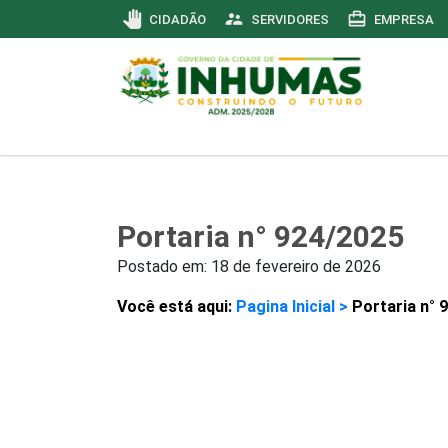
pan_tool
supervisor_account
card_travel
CIDADÃO
SERVIDORES
EMPRESA
Portaria n° 924/2025
Postado em:
18 de fevereiro de 2026
Você está aqui:
Pagina Inicial >
Portaria n° 