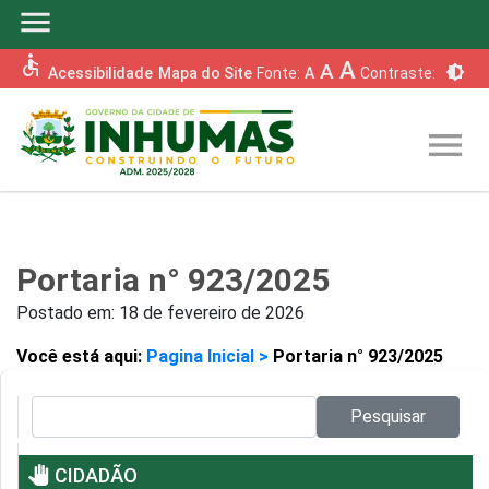
menu
accessible
A
A
brightness_6
Acessibilidade
Mapa do Site
Fonte:
A
Contraste:
menu
Portaria n° 923/2025
Postado em:
18 de fevereiro de 2026
Você está aqui:
Pagina Inicial >
Portaria n° 923/2025
Pesquisar no site:
Pesquisar
pan_tool
CIDADÃO