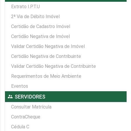
Extrato I.P.T.U
2ª Via de Débito Imóvel
Certidão de Cadastro Imóvel
Certidão Negativa de Imóvel
Validar Certidão Negativa de Imóvel
Certidão Negativa de Contribuinte
Validar Certidão Negativa de Contribuinte
Requerimentos de Meio Ambiente
Eventos
supervisor_account
SERVIDORES
Consultar Matrícula
ContraCheque
Cédula C