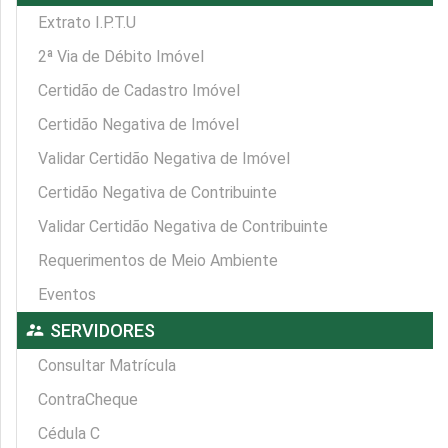
Extrato I.P.T.U
2ª Via de Débito Imóvel
Certidão de Cadastro Imóvel
Certidão Negativa de Imóvel
Validar Certidão Negativa de Imóvel
Certidão Negativa de Contribuinte
Validar Certidão Negativa de Contribuinte
Requerimentos de Meio Ambiente
Eventos
supervisor_account
SERVIDORES
Consultar Matrícula
ContraCheque
Cédula C