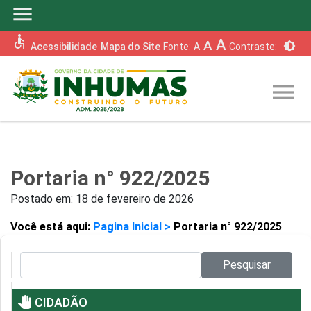
menu
accessible
A
A
brightness_6
Acessibilidade
Mapa do Site
Fonte:
A
Contraste:
menu
Portaria n° 922/2025
Postado em:
18 de fevereiro de 2026
Você está aqui:
Pagina Inicial >
Portaria n° 922/2025
Pesquisar no site:
Pesquisar
pan_tool
CIDADÃO