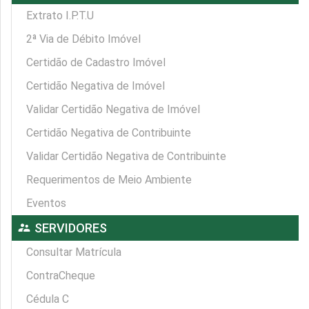
Extrato I.P.T.U
2ª Via de Débito Imóvel
Certidão de Cadastro Imóvel
Certidão Negativa de Imóvel
Validar Certidão Negativa de Imóvel
Certidão Negativa de Contribuinte
Validar Certidão Negativa de Contribuinte
Requerimentos de Meio Ambiente
Eventos
supervisor_account
SERVIDORES
Consultar Matrícula
ContraCheque
Cédula C