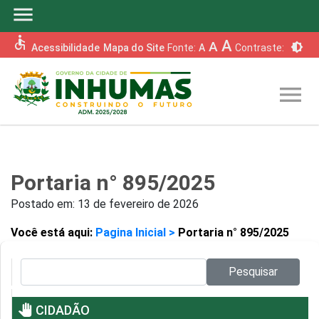
menu
accessible
A
A
brightness_6
Acessibilidade
Mapa do Site
Fonte:
A
Contraste:
menu
Portaria n° 895/2025
Postado em:
13 de fevereiro de 2026
Você está aqui:
Pagina Inicial >
Portaria n° 895/2025
Pesquisar no site:
Pesquisar
pan_tool
CIDADÃO