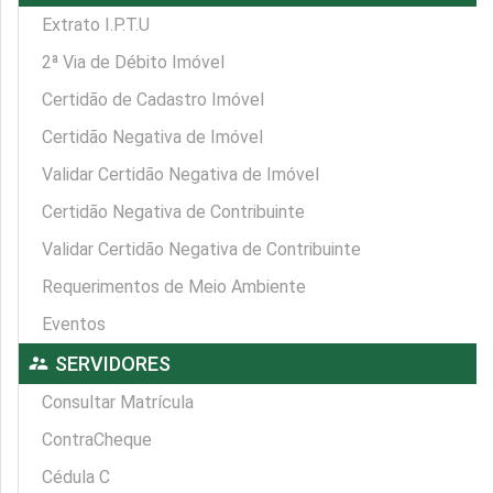
Extrato I.P.T.U
2ª Via de Débito Imóvel
Certidão de Cadastro Imóvel
Certidão Negativa de Imóvel
Validar Certidão Negativa de Imóvel
Certidão Negativa de Contribuinte
Validar Certidão Negativa de Contribuinte
Requerimentos de Meio Ambiente
Eventos
supervisor_account
SERVIDORES
Consultar Matrícula
ContraCheque
Cédula C