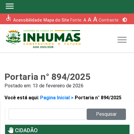
menu
accessible
A
A
brightness_6
Acessibilidade
Mapa do Site
Fonte:
A
Contraste:
menu
Portaria n° 894/2025
Postado em:
13 de fevereiro de 2026
Você está aqui:
Pagina Inicial >
Portaria n° 894/2025
Pesquisar no site:
Pesquisar
pan_tool
CIDADÃO