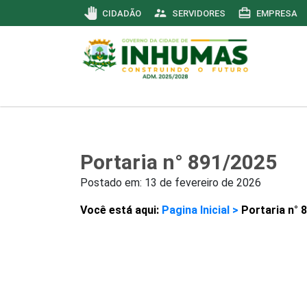
pan_tool
supervisor_account
card_travel
CIDADÃO
SERVIDORES
EMPRESA
Portaria n° 891/2025
Postado em:
13 de fevereiro de 2026
Você está aqui:
Pagina Inicial >
Portaria n° 