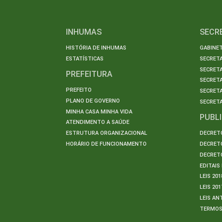
INHUMAS
SECR
HISTÓRIA DE INHUMAS
GABINET
ESTATÍSTICAS
SECRET
SECRETA
PREFEITURA
SECRETA
PREFEITO
SECRET
PLANO DE GOVERNO
SECRETA
MINHA CASA MINHA VIDA
PUBL
ATENDIMENTO A SAÚDE
ESTRUTURA ORGANIZACIONAL
DECRETO
HORÁRIO DE FUNCIONAMENTO
DECRETO
DECRETO
EDITAI
LEIS 201
LEIS 201
LEIS AN
TERMO