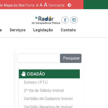
A
A
brightness_6
de
Mapa do Site
Fonte:
A
Contraste:
a
Serviços
Legislação
Contato
Pesquisar no site:
Pesquisar
pan_tool
CIDADÃO
Extrato I.P.T.U
2ª Via de Débito Imóvel
Certidão de Cadastro Imóvel
Certidão Negativa de Imóvel