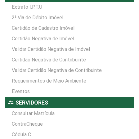
Extrato I.P.T.U
2ª Via de Débito Imóvel
Certidão de Cadastro Imóvel
Certidão Negativa de Imóvel
Validar Certidão Negativa de Imóvel
Certidão Negativa de Contribuinte
Validar Certidão Negativa de Contribuinte
Requerimentos de Meio Ambiente
Eventos
supervisor_account
SERVIDORES
Consultar Matrícula
ContraCheque
Cédula C