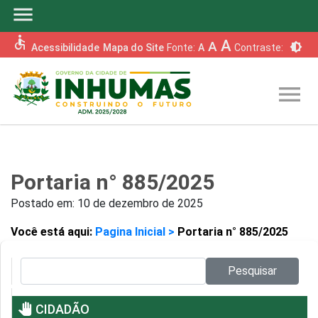
menu
accessible
A
A
brightness_6
Acessibilidade
Mapa do Site
Fonte:
A
Contraste:
menu
Portaria n° 885/2025
Postado em:
10 de dezembro de 2025
Você está aqui:
Pagina Inicial >
Portaria n° 885/2025
Pesquisar no site:
Pesquisar
pan_tool
CIDADÃO