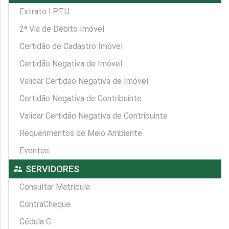
Extrato I.P.T.U
2ª Via de Débito Imóvel
Certidão de Cadastro Imóvel
Certidão Negativa de Imóvel
Validar Certidão Negativa de Imóvel
Certidão Negativa de Contribuinte
Validar Certidão Negativa de Contribuinte
Requerimentos de Meio Ambiente
Eventos
supervisor_account
SERVIDORES
Consultar Matrícula
ContraCheque
Cédula C