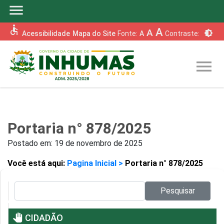
menu
accessible
A
A
brightness_6
Acessibilidade
Mapa do Site
Fonte:
A
Contraste:
menu
Portaria n° 878/2025
Postado em:
19 de novembro de 2025
Você está aqui:
Pagina Inicial >
Portaria n° 878/2025
Pesquisar no site:
Pesquisar
pan_tool
CIDADÃO