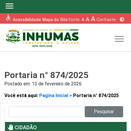
menu
accessible
A
A
brightness_6
Acessibilidade
Mapa do Site
Fonte:
A
Contraste:
menu
Portaria n° 874/2025
Postado em:
13 de fevereiro de 2026
Você está aqui:
Pagina Inicial >
Portaria n° 874/2025
Pesquisar no site:
Pesquisar
pan_tool
CIDADÃO