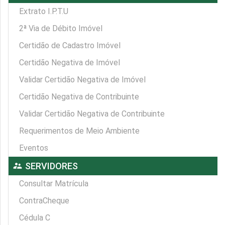
Extrato I.P.T.U
2ª Via de Débito Imóvel
Certidão de Cadastro Imóvel
Certidão Negativa de Imóvel
Validar Certidão Negativa de Imóvel
Certidão Negativa de Contribuinte
Validar Certidão Negativa de Contribuinte
Requerimentos de Meio Ambiente
Eventos
supervisor_account
SERVIDORES
Consultar Matrícula
ContraCheque
Cédula C