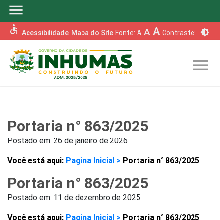
menu
accessible
A
A
brightness_6
Acessibilidade
Mapa do Site
Fonte:
A
Contraste:
menu
Portaria n° 863/2025
Postado em:
26 de janeiro de 2026
Você está aqui:
Pagina Inicial >
Portaria n° 863/2025
Portaria n° 863/2025
Postado em:
11 de dezembro de 2025
Você está aqui:
Pagina Inicial >
Portaria n° 863/2025