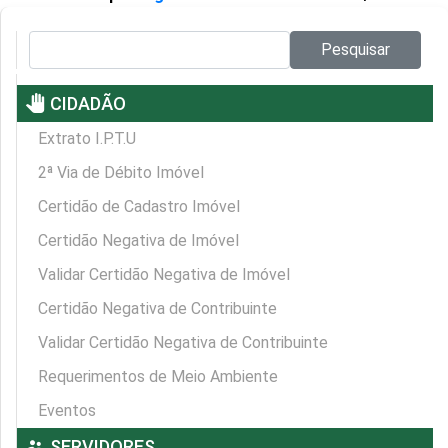
Pesquisar no site:
Pesquisar
pan_tool
CIDADÃO
Extrato I.P.T.U
2ª Via de Débito Imóvel
Certidão de Cadastro Imóvel
Certidão Negativa de Imóvel
Validar Certidão Negativa de Imóvel
Certidão Negativa de Contribuinte
Validar Certidão Negativa de Contribuinte
Requerimentos de Meio Ambiente
Eventos
supervisor_account
SERVIDORES