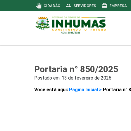
pan_tool
supervisor_account
card_travel
CIDADÃO
SERVIDORES
EMPRESA
Portaria n° 850/2025
Postado em:
13 de fevereiro de 2026
Você está aqui:
Pagina Inicial >
Portaria n° 