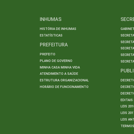
INHUMAS
SECR
HISTÓRIA DE INHUMAS
GABINET
ESTATÍSTICAS
SECRET
SECRETA
PREFEITURA
SECRETA
PREFEITO
SECRET
PLANO DE GOVERNO
SECRETA
MINHA CASA MINHA VIDA
PUBL
ATENDIMENTO A SAÚDE
ESTRUTURA ORGANIZACIONAL
DECRETO
HORÁRIO DE FUNCIONAMENTO
DECRETO
DECRETO
EDITAI
LEIS 201
LEIS 201
LEIS AN
TERMO