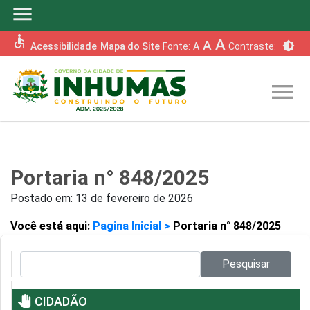
menu
accessible
A
A
brightness_6
Acessibilidade
Mapa do Site
Fonte:
A
Contraste:
menu
Portaria n° 848/2025
Postado em:
13 de fevereiro de 2026
Você está aqui:
Pagina Inicial >
Portaria n° 848/2025
Pesquisar no site:
Pesquisar
pan_tool
CIDADÃO