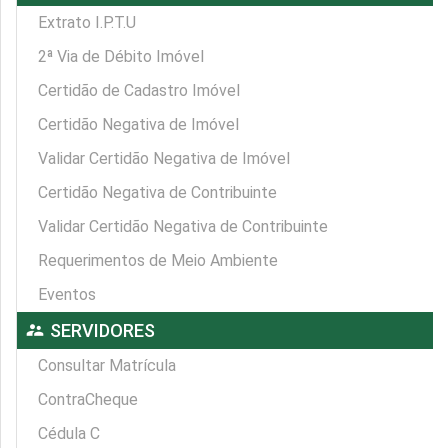
Extrato I.P.T.U
2ª Via de Débito Imóvel
Certidão de Cadastro Imóvel
Certidão Negativa de Imóvel
Validar Certidão Negativa de Imóvel
Certidão Negativa de Contribuinte
Validar Certidão Negativa de Contribuinte
Requerimentos de Meio Ambiente
Eventos
supervisor_account
SERVIDORES
Consultar Matrícula
ContraCheque
Cédula C