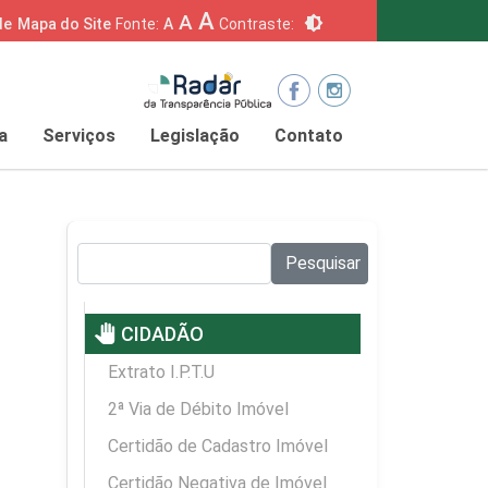
A
A
brightness_6
de
Mapa do Site
Fonte:
A
Contraste:
a
Serviços
Legislação
Contato
Pesquisar no site:
Pesquisar
pan_tool
CIDADÃO
Extrato I.P.T.U
2ª Via de Débito Imóvel
Certidão de Cadastro Imóvel
Certidão Negativa de Imóvel