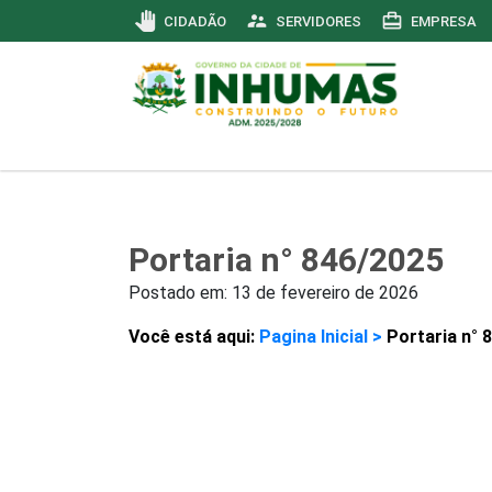
pan_tool
supervisor_account
card_travel
CIDADÃO
SERVIDORES
EMPRESA
Portaria n° 846/2025
Postado em:
13 de fevereiro de 2026
Você está aqui:
Pagina Inicial >
Portaria n° 