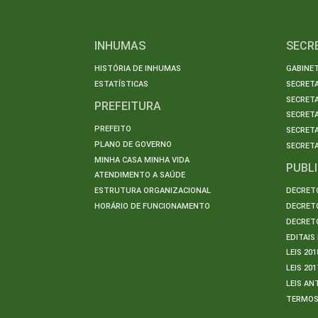
INHUMAS
SECR
HISTÓRIA DE INHUMAS
GABINET
ESTATÍSTICAS
SECRET
SECRETA
PREFEITURA
SECRETA
PREFEITO
SECRET
PLANO DE GOVERNO
SECRETA
MINHA CASA MINHA VIDA
PUBL
ATENDIMENTO A SAÚDE
ESTRUTURA ORGANIZACIONAL
DECRETO
HORÁRIO DE FUNCIONAMENTO
DECRETO
DECRETO
EDITAI
LEIS 201
LEIS 201
LEIS AN
TERMO