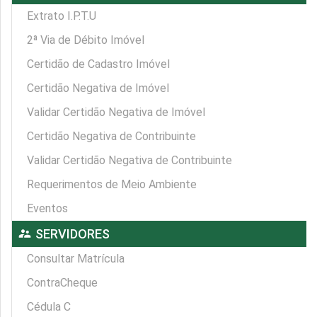
Extrato I.P.T.U
2ª Via de Débito Imóvel
Certidão de Cadastro Imóvel
Certidão Negativa de Imóvel
Validar Certidão Negativa de Imóvel
Certidão Negativa de Contribuinte
Validar Certidão Negativa de Contribuinte
Requerimentos de Meio Ambiente
Eventos
supervisor_account
SERVIDORES
Consultar Matrícula
ContraCheque
Cédula C