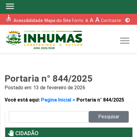
menu
accessible
A
A
brightness_6
Acessibilidade
Mapa do Site
Fonte:
A
Contraste:
menu
Portaria n° 844/2025
Postado em:
13 de fevereiro de 2026
Você está aqui:
Pagina Inicial >
Portaria n° 844/2025
Pesquisar no site:
Pesquisar
pan_tool
CIDADÃO