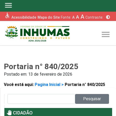
menu
accessible
A
A
brightness_6
Acessibilidade
Mapa do Site
Fonte:
A
Contraste:
menu
Portaria n° 840/2025
Postado em:
13 de fevereiro de 2026
Você está aqui:
Pagina Inicial >
Portaria n° 840/2025
Pesquisar no site:
Pesquisar
pan_tool
CIDADÃO