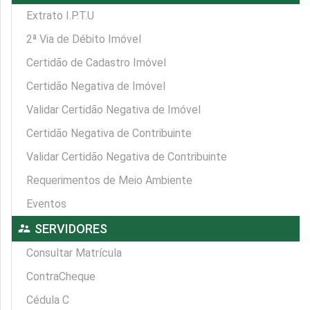
Extrato I.P.T.U
2ª Via de Débito Imóvel
Certidão de Cadastro Imóvel
Certidão Negativa de Imóvel
Validar Certidão Negativa de Imóvel
Certidão Negativa de Contribuinte
Validar Certidão Negativa de Contribuinte
Requerimentos de Meio Ambiente
Eventos
supervisor_account
SERVIDORES
Consultar Matrícula
ContraCheque
Cédula C