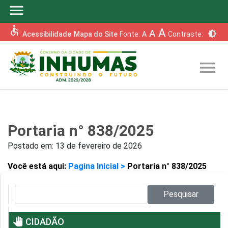
menu
accessible
A
A
brightness_6
Acessibilidade
Mapa do Site
Fonte:
A
Contraste:
menu
Portaria n° 838/2025
Postado em:
13 de fevereiro de 2026
Você está aqui:
Pagina Inicial >
Portaria n° 838/2025
Pesquisar no site:
Pesquisar
pan_tool
CIDADÃO