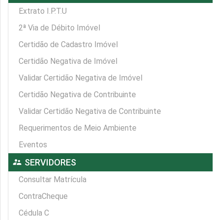
Extrato I.P.T.U
2ª Via de Débito Imóvel
Certidão de Cadastro Imóvel
Certidão Negativa de Imóvel
Validar Certidão Negativa de Imóvel
Certidão Negativa de Contribuinte
Validar Certidão Negativa de Contribuinte
Requerimentos de Meio Ambiente
Eventos
supervisor_account
SERVIDORES
Consultar Matrícula
ContraCheque
Cédula C