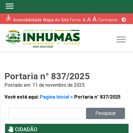
menu
accessible
A
A
brightness_6
Acessibilidade
Mapa do Site
Fonte:
A
Contraste:
menu
Portaria n° 837/2025
Postado em:
11 de novembro de 2025
Você está aqui:
Pagina Inicial >
Portaria n° 837/2025
Pesquisar no site:
Pesquisar
pan_tool
CIDADÃO