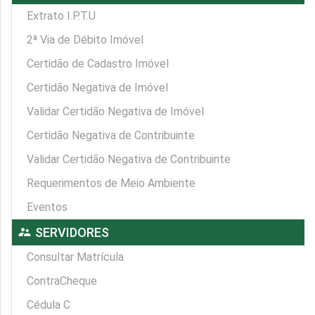
Extrato I.P.T.U
2ª Via de Débito Imóvel
Certidão de Cadastro Imóvel
Certidão Negativa de Imóvel
Validar Certidão Negativa de Imóvel
Certidão Negativa de Contribuinte
Validar Certidão Negativa de Contribuinte
Requerimentos de Meio Ambiente
Eventos
supervisor_account
SERVIDORES
Consultar Matrícula
ContraCheque
Cédula C