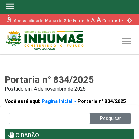
menu
accessible
A
A
brightness_6
Acessibilidade
Mapa do Site
Fonte:
A
Contraste:
menu
Portaria n° 834/2025
Postado em:
4 de novembro de 2025
Você está aqui:
Pagina Inicial >
Portaria n° 834/2025
Pesquisar no site:
Pesquisar
pan_tool
CIDADÃO