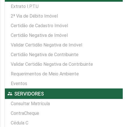
Extrato I.P.T.U
2ª Via de Débito Imóvel
Certidão de Cadastro Imóvel
Certidão Negativa de Imóvel
Validar Certidão Negativa de Imóvel
Certidão Negativa de Contribuinte
Validar Certidão Negativa de Contribuinte
Requerimentos de Meio Ambiente
Eventos
supervisor_account
SERVIDORES
Consultar Matrícula
ContraCheque
Cédula C